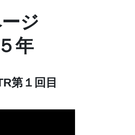
ページ
５年
TR第１回目