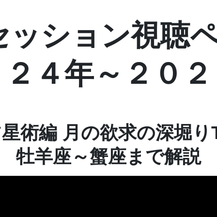
セッション視聴
０２４年～２０２
星術編 月の欲求の深堀り
牡羊座～蟹座まで解説